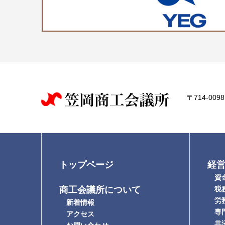
〒714-009
トップページ
経
資金
商工会議所について
税
労
新着情報
専門
アクセス
共済