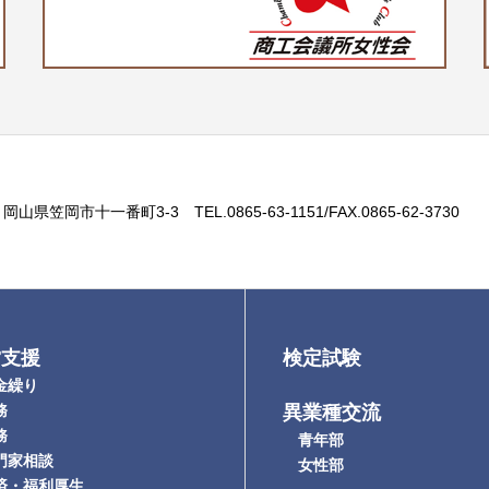
8 岡山県笠岡市十一番町3-3 TEL.0865-63-1151/FAX.0865-62-3730
営支援
検定試験
繰り
務
異業種交流
務
青年部
家相談
女性部
・福利厚生