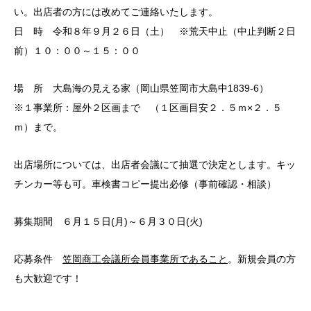
い。出店者の方には改めてご連絡いたします。
日 時 令和８年９月２６日（土） ※荒天中止（中止判断２日
前）１０：００～１５：００
場 所 大島海の見える家（岡山県笠岡市大島中1839-6）
※１事業所：屋外２区画まで （１区画目安２．５ｍ×２．５
ｍ）まで。
出店場所については、出店者会議にて抽選で決定とします。キッ
チンカー等も可。車検書コピー提出必修（事前確認・相談）
募集期間 ６月１５日(月)～６月３０日(火)
応募条件
笠岡商工会議所会員事業所であること
。新規会員の方
も大歓迎です！