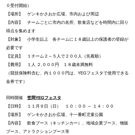
０受付開始）
【場所】 ゲンキかさおか広場、市内および周辺
【内容】 チームごとに市内の名所、飲食店などを時間内に回り
得点を集めます
【対象】 小学生以上 各チームに１８歳以上の保護者の登録が
必要です
【定員】 １チーム２～５人で２００人（先着順）
【費用】 １人 ２,０００円 １８歳未満無料
（競技保険料含む、内１０００円は、YEGフェスタで使用できる
金券です）
同時開催
笠岡YEGフェスタ
【日時】 １１月９日（日） １０：００ ～ １４：００
【場所】 ゲンキかさおか広場、十一番町児童公園
【内容】 飲食ブース（キッチンカー）、地域企業ブース、物販
ブース、アトラクションブース等